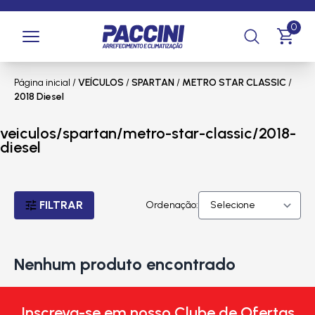
0
Página inicial
/
VEÍCULOS
/
SPARTAN
/
METRO STAR CLASSIC
/
2018 Diesel
veiculos/spartan/metro-star-classic/2018-
diesel
FILTRAR
Ordenação:
Nenhum produto encontrado
Inscreva-se em nosso Clube de Ofertas