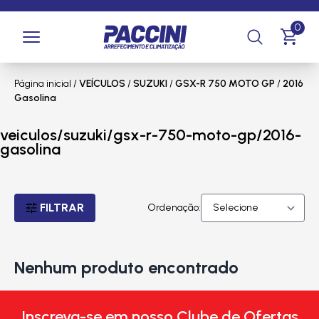
0
Página inicial
/
VEÍCULOS
/
SUZUKI
/
GSX-R 750 MOTO GP
/
2016
Gasolina
veiculos/suzuki/gsx-r-750-moto-gp/2016-
gasolina
FILTRAR
Ordenação:
Nenhum produto encontrado
Inscreva-se em nosso Clube de Ofertas