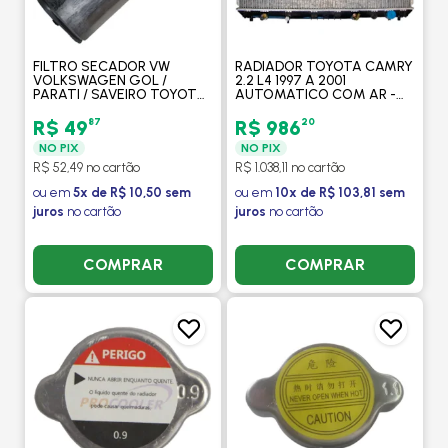
FILTRO SECADOR VW
RADIADOR TOYOTA CAMRY
VOLKSWAGEN GOL /
2.2 L4 1997 A 2001
PARATI / SAVEIRO TOYOTA
AUTOMATICO COM AR -
CAMRY - PROCOOLER
PROCOOLER
87
20
R$ 49
R$ 986
NO PIX
NO PIX
R$ 52,49 no cartão
R$ 1.038,11 no cartão
ou em
5x de R$ 10,50 sem
ou em
10x de R$ 103,81 sem
juros
no cartão
juros
no cartão
COMPRAR
COMPRAR