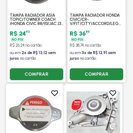
TAMPA RADIADOR ASIA
TAMPA RADIADOR HONDA
TOPIC/TOWNER COACH
CIVIC/CR-
/HONDA CIVIC 88/93/JAC J3
V/FIT/CITY/ACCORD/LEGEND/OD
11> KIA
/SUZUKI SIDEKICK/SWIFT
BESTA/SPORTAGE/SEPHIA/CLARUS/BONGO/SORENTO/CARN
TOYOTA
93
80
R$ 24
R$ 36
- PROCOOLER
CAMRY/HILUX/ETIOS / -
NO PIX
NO PIX
PROCOOLER
R$ 26,24 no cartão
R$ 38,74 no cartão
ou em
2x de R$ 13,12 sem
ou em
3x de R$ 12,91 sem
juros
no cartão
juros
no cartão
COMPRAR
COMPRAR