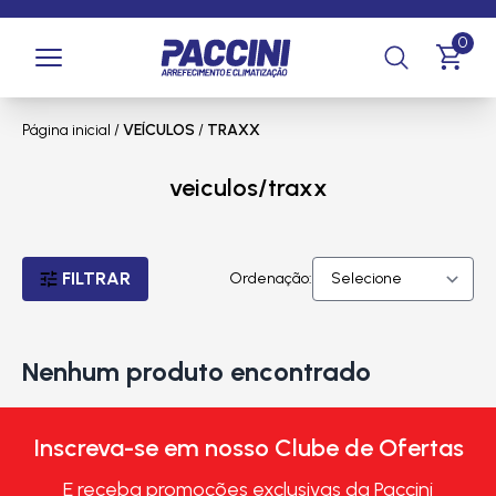
0
Página inicial
/
VEÍCULOS
/
TRAXX
veiculos/traxx
FILTRAR
Ordenação:
Nenhum produto encontrado
Inscreva-se em nosso Clube de Ofertas
E receba promoções exclusivas da Paccini