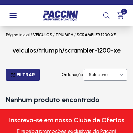
0
Página inicial
/
VEÍCULOS
/
TRIUMPH
/
SCRAMBLER 1200 XE
veiculos/triumph/scrambler-1200-xe
FILTRAR
Ordenação:
Nenhum produto encontrado
Inscreva-se em nosso Clube de Ofertas
E receba promoções exclusivas da Paccini