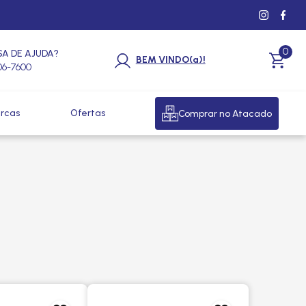
0
SA DE AJUDA?
BEM VINDO(a)!
206-7600
rcas
Ofertas
Comprar no Atacado