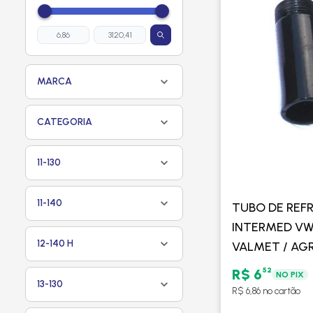
MARCA
CATEGORIA
11-130
11-140
TUBO DE REF
INTERMED VW 
12-140 H
VALMET / AGR
TDAS MWM - 
52
R$ 6
NO PIX
13-130
R$ 6,86 no cartão