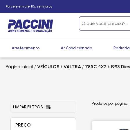
Parcele em até 10x sem juros
Arrefecimento
Ar Condicionado
Radiado
Página inicial
/
VEÍCULOS
/
VALTRA
/
785C 4X2
/
1993 Dies
Produtos por página:
LIMPAR FILTROS
PREÇO