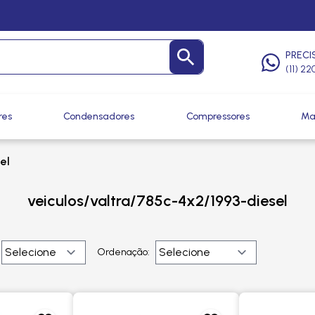
PRECI
(11) 2
res
Condensadores
Compressores
Ma
el
veiculos/valtra/785c-4x2/1993-diesel
Ordenação: