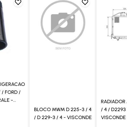
RIGERACAO
/ FORD /
ALE -
RADIADOR
VALCLEI
BLOCO MWM D 225-3 / 4
/ 4 / D2293 
/ D 229-3 / 4 - VISCONDE
VISCONDE