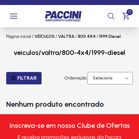
0
Página inicial
/
VEÍCULOS
/
VALTRA
/
800 4X4
/
1999 Diesel
veiculos/valtra/800-4x4/1999-diesel
FILTRAR
Ordenação:
Nenhum produto encontrado
Inscreva-se em nosso Clube de Ofertas
E receba promoções exclusivas da Paccini