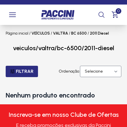
0
Página inicial
/
VEÍCULOS
/
VALTRA
/
BC 6500
/
2011 Diesel
veiculos/valtra/bc-6500/2011-diesel
FILTRAR
Ordenação:
Nenhum produto encontrado
Inscreva-se em nosso Clube de Ofertas
E receba promoções exclusivas da Paccini