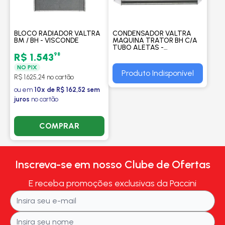
BLOCO RADIADOR VALTRA
CONDENSADOR VALTRA
BM / BH - VISCONDE
MAQUINA TRATOR BH C/A
TUBO ALETAS -
PROCOOLER
98
R$ 1.543
NO PIX
Produto Indisponível
R$ 1.625,24 no cartão
ou em
10x de R$ 162,52 sem
juros
no cartão
COMPRAR
Inscreva-se em nosso Clube de Ofertas
E receba promoções exclusivas da Paccini