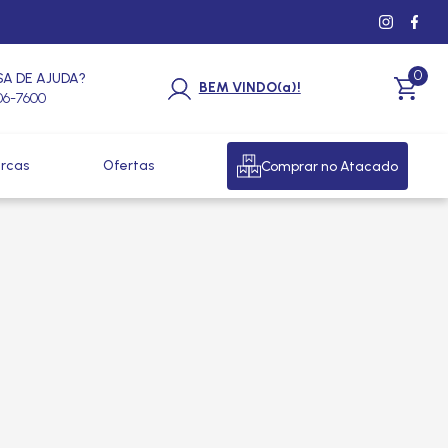
0
SA DE AJUDA?
BEM VINDO(a)!
206-7600
rcas
Ofertas
Comprar no Atacado