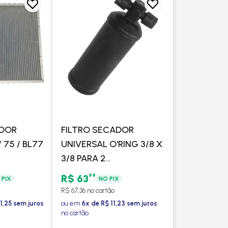
ADOR
FILTRO SECADOR
 75 / BL77
UNIVERSAL O'RING 3/8 X
3/8 PARA 2
PRESSOSTATOS VALTRA
99
R$ 63
 PIX
NO PIX
MAQUINA TRATOR
R$ 67,36 no cartão
DIAMETRO 60MM -
1,25 sem juros
ou em
6x de R$ 11,23 sem juros
no cartão
PROCOOLER