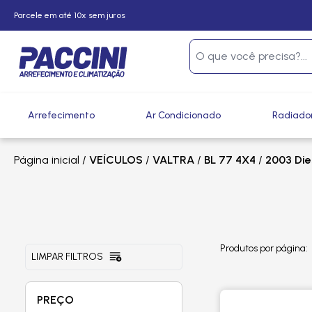
Parcele em até 10x sem juros
Arrefecimento
Ar Condicionado
Radiado
Página inicial
/
VEÍCULOS
/
VALTRA
/
BL 77 4X4
/
2003 Die
Produtos por página:
LIMPAR FILTROS
PREÇO