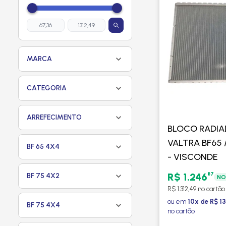
MARCA
CATEGORIA
ARREFECIMENTO
BLOCO RADI
VALTRA BF65 /
BF 65 4X4
- VISCONDE
87
R$ 1.246
BF 75 4X2
NO
R$ 1.312,49 no cartão
ou em
10x de R$ 13
BF 75 4X4
no cartão