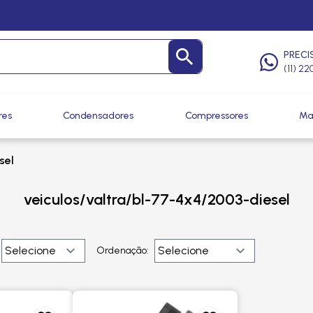
PRECI
(11) 2
res
Condensadores
Compressores
Ma
sel
veiculos/valtra/bl-77-4x4/2003-diesel
Ordenação: