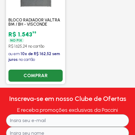
BLOCO RADIADOR VALTRA
BM / BH - VISCONDE
98
R$ 1.543
NO PIX
R$ 1.625,24 no cartão
ou em
10x de R$ 162,52 sem
juros
no cartão
COMPRAR
Inscreva-se em nosso Clube de Ofertas
E receba promoções exclusivas da Paccini