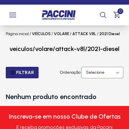
0
Página inicial
/
VEÍCULOS
/
VOLARE
/
ATTACK V8L
/
2021 Diesel
veiculos/volare/attack-v8l/2021-diesel
FILTRAR
Ordenação:
Nenhum produto encontrado
Inscreva-se em nosso Clube de Ofertas
E receba promoções exclusivas da Paccini