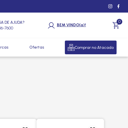
0
SA DE AJUDA?
BEM VINDO(a)!
206-7600
rcas
Ofertas
Comprar no Atacado