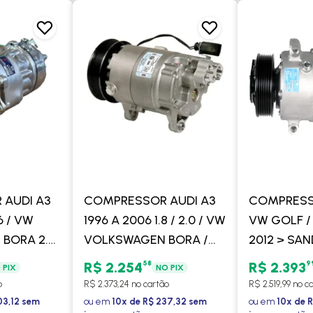
AUDI A3
COMPRESSOR AUDI A3
COMPRESSO
6 / VW
1996 A 2006 1.8 / 2.0 / VW
VW GOLF / 
BORA 2.0
VOLKSWAGEN BORA /
2012 > SAN
GOLF 1.6 /
GOLF / NEW BEATLE 1999
(ROTAÇAO 
58
9
R$ 2.254
R$ 2.393
 PIX
NO PIX
14 / PASSAT
EM DIANTE - DELPHI
HORARIA) 
o
R$ 2.373,24 no cartão
R$ 2.519,99 no c
OCOOLER
03,12 sem
ou em
10x de R$ 237,32 sem
ou em
10x de 