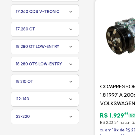
17.260 ODS V-TRONIC
17.280 OT
18.280 OT LOW-ENTRY
18.280 OTS LOW-ENTRY
18.310 OT
COMPRESSOR 
1.8 1997 A 200
22-140
VOLKSWAGEN 
2000 A 2010 / 
68
R$ 1.929
NO
23-220
2.0 2002 A 20
R$ 2.031,24 no cartã
/ POLO - PR
ou em
10x de R$ 2