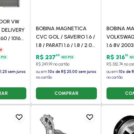
ADOR VW
BOBINA MAGNETICA
BOBINA M
DELIVERY
CVC GOL / SAVEIRO 1.6 /
VOLKSWAGE
160 / 10160
1.8 / PARATI 1.6 / 1.8 / 2.0
1.6 8V 2003
F
2004>2009 - MAHLE
MAHLE
49
10
R$ 237
R$ 316
 PIX
NO PIX
NO
R$ 249,99 no cartão
R$ 332,74 no ca
1,25 sem juros
ou em
10x de R$ 25,00 sem juros
ou em
10x de R
no cartão
no cartão
RAR
COMPRAR
CO