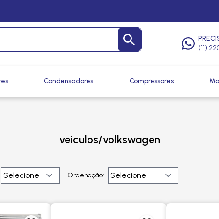
PRECI
(11) 2
res
Condensadores
Compressores
Ma
veiculos/volkswagen
Ordenação: