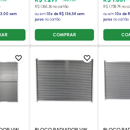
BENZ OH1621
o
R$ 1.365,36 no cartão
R$ 1.738,74 no c
PLATAFORMA -
43,00 sem
ou em
10x de R$ 136,54 sem
ou em
10x de 
juros
no cartão
juros
no cartão
PROCOOLER
RAR
COMPRAR
CO
ADOR VW
BLOCO RADIADOR VW
BLOCO RA