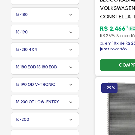
VOLKSWAGE
15-180
CONSTELLATIO
13180 / 17250 
19
R$ 2.466
NO
15-190
2009 > - VIS
R$ 2.595,99 no cartã
ou em
10x de R$ 2
juros
no cartão
15-210 4X4
COMP
15.180 EOD 15.180 EOD
15.190 OD V-TRONIC
- 29%
15.230 OT LOW-ENTRY
16-200