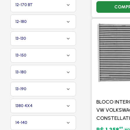
12-170 BT
COMP
12-180
13-130
13-150
13-180
13-190
BLOCO INTE
1380 4X4
VW VOLKSWA
CONSTELLATI
14-140
2012 - PROC
49
R$ 1.358
NO