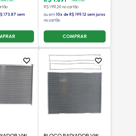
2009 > - PROCOOLER
artão
R$ 1.991,24 no cartão
R$ 173,87 sem
ou em
10x de R$ 199,12 sem juros
no cartão
MPRAR
COMPRAR
DIADOR VW
BLOCO RADIADOR VW