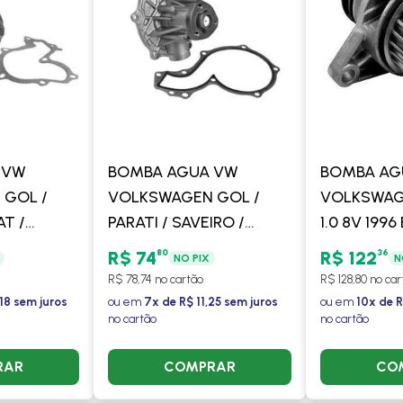
 VW
BOMBA AGUA VW
BOMBA AG
 GOL /
VOLKSWAGEN GOL /
VOLKSWAG
AT /
PARATI / SAVEIRO /
1.0 8V 199
YAGE -
QUANTUM 1.6 / 1.8 / 2.0
MANUAL C
80
36
R$ 74
R$ 122
NO PIX
N
1995 EM DIANTE
AR - DELPH
R$ 78,74 no cartão
R$ 128,80 no car
MANUAL COM OU SEM
18 sem juros
ou em
7x de R$ 11,25 sem juros
ou em
10x de R
no cartão
no cartão
AR - DELPHI
RAR
COMPRAR
CO