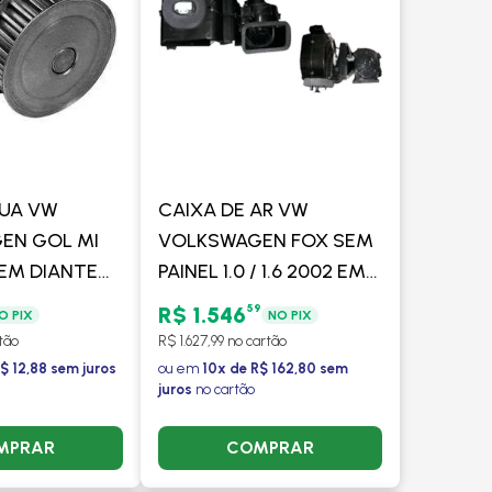
UA VW
CAIXA DE AR VW
EN GOL MI
VOLKSWAGEN FOX SEM
6 EM DIANTE
PAINEL 1.0 / 1.6 2002 EM
OM OU SEM
DIANTE - BEHR HELLA
59
R$ 1.546
O PIX
NO PIX
I
tão
R$ 1.627,99 no cartão
$ 12,88 sem juros
ou em
10x de R$ 162,80 sem
juros
no cartão
MPRAR
COMPRAR