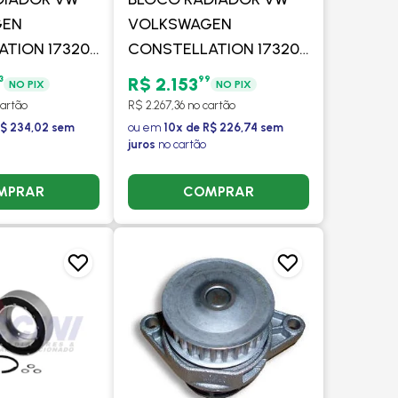
GEN
VOLKSWAGEN
TION 17320E
CONSTELLATION 17320E
25320E /
/ 19320E / 25320E /
3
99
R$ 2.153
NO PIX
NO PIX
1260E / 31320E
26260E / 31260E / 31320E
cartão
R$ 2.267,36 no cartão
 25370E 2008
/ 19370E / 25370E 2008
R$ 234,02 sem
ou em
10x de R$ 226,74 sem
juros
no cartão
OLER
> - VISCONDE
MPRAR
COMPRAR