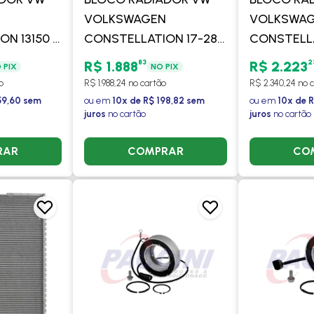
N
VOLKSWAGEN
VOLKSWA
N 13150 /
CONSTELLATION 17-280
CONSTELLA
/ 24250
/ 24-280 / 31-280
/ 19320E / 
83
2
R$ 1.888
R$ 2.223
 PIX
NO PIX
CONDE
MOTOR MAN EURO 5
26260E / 3
o
R$ 1.988,24 no cartão
R$ 2.340,24 no 
2012 > - PROCOOLER
/ 19370E /
59,60 sem
ou em
10x de R$ 198,82 sem
ou em
10x de 
juros
no cartão
juros
no cartão
> - PROCO
RAR
COMPRAR
CO