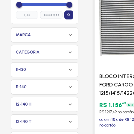
MARCA
CATEGORIA
11-130
BLOCO INTE
FORD CARGO
11-140
1215/1415/1422/
1622/ 1721/ 2
62
R$ 1.156
12-140 H
NO 
VOLKSWAGEN 
R$ 1.217,49 no cartão
17170/ 16220 -
ou em
10x de R$ 12
12-140 T
no cartão
PROCOOLER