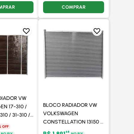
MPRAR
COMPRAR
DIADOR VW
BLOCO RADIADOR VW
N 17-310 /
VOLKSWAGEN
310 / 31-310 /
CONSTELLATION 13150 /
310 -
% OFF
13180 / 17250 / 24250
68
R$ 1.891
NO PIX
NO PIX