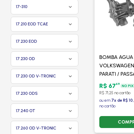
17-310
17.210 EOD TCAE
17.230 EOD
BOMBA AGUA
17.230 OD
VOLKSWAGEN
PARATI / PASS
17.230 OD V-TRONIC
SAVEIRO / VO
69
R$ 67
NO PIX
DELPHI
R$ 71,25 no cartão
17.230 ODS
ou em
7x de R$ 10,
no cartão
17.240 OT
COMP
17.260 OD V-TRONIC