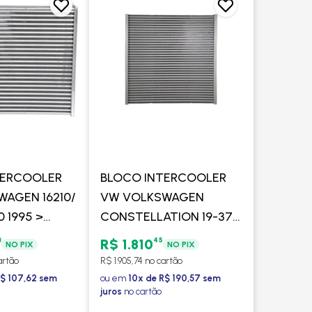
TERCOOLER
BLOCO INTERCOOLER
AGEN 16210/
VW VOLKSWAGEN
0 1995 >
CONSTELLATION 19-370
17230EOD/
TRACTOR 2005 > -
3
45
R$ 1.810
NO PIX
NO PIX
MOTOR EURO
VISCONDE
artão
R$ 1.905,74 no cartão
OLER
R$ 107,62 sem
ou em
10x de R$ 190,57 sem
juros
no cartão