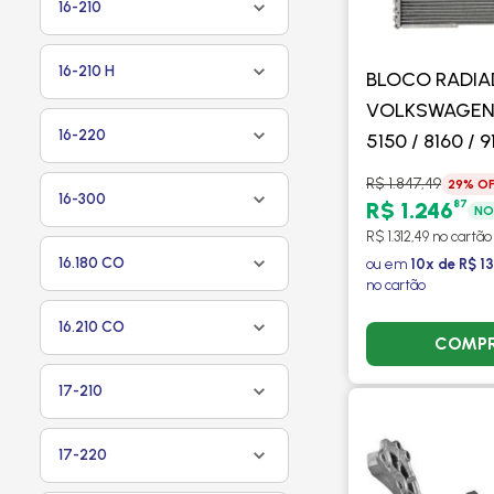
16-210
16-210 H
BLOCO RADI
VOLKSWAGEN 
16-220
5150 / 8160 / 9
- VISCONDE
R$ 1.847,49
29% OF
16-300
87
R$ 1.246
NO
R$ 1.312,49 no cartão
16.180 CO
ou em
10x de R$ 13
no cartão
16.210 CO
COMP
17-210
17-220