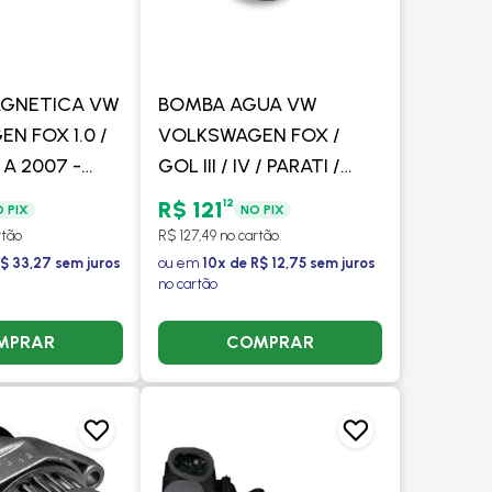
AGNETICA VW
BOMBA AGUA VW
N FOX 1.0 /
VOLKSWAGEN FOX /
 A 2007 -
GOL III / IV / PARATI /
POLO - DELPHI
12
R$ 121
 PIX
NO PIX
rtão
R$ 127,49 no cartão
$ 33,27 sem juros
ou em
10x de R$ 12,75 sem juros
no cartão
MPRAR
COMPRAR