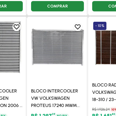
RAR
COMPRAR
CO
- 10%
BLOCO RA
RCOOLER
BLOCO INTERCOOLER
VOLKSWAGE
GEN
VW VOLKSWAGEN
18-310 / 23-
ON 2006 A
PROTEUS 17240 MWM
17-310 / 18-
R$ 1.926,24
10
OOLER
610 TCA MERCEDES
VISCONDE
09
80
R$ 1.297
R$ 1.651
 PIX
NO PIX