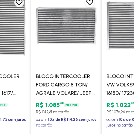
RCOOLER
BLOCO INTERCOOLER
BLOCO IN
FORD CARGO 8 TON/
VW VOLKSW
 1617/
AGRALE VOLARE/ JEEP
16180/ 1723
422/ VW
TROLLER/ VW
15190OD/ 
48
4
R$ 1.085
R$ 1.022
PIX
NO PIX
14220/
VOLKSWAGEN 814
17260OD 
R$ 1.142,61 no cartão
R$ 1.076,24 no c
CUMMINS B5.9/ C8.3 -
5 - PROCO
1,75 sem juros
ou em
10x de R$ 114,26 sem juros
ou em
10x de 
no cartão
juros
no cartão
PROCOOLER