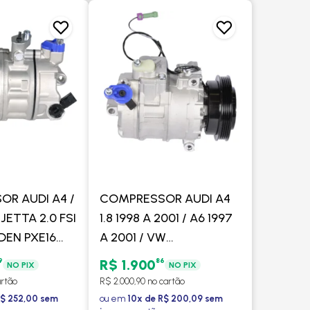
R AUDI A4 /
COMPRESSOR AUDI A4
JETTA 2.0 FSI
1.8 1998 A 2001 / A6 1997
DEN PXE16
A 2001 / VW
ANTI
VOLKSWAGEN PASSAT
9
86
R$ 1.900
NO PIX
NO PIX
- PROCOOLER
1.8 1998 A 2004 MOD
artão
R$ 2.000,90 no cartão
7SB16C POLIA 4PK -
R$ 252,00 sem
ou em
10x de R$ 200,09 sem