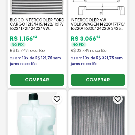
BLOCO INTERCOOLER FORD
INTERCOOLER VW
CARGO 1215/1415/1422/ 1617/
VOLKSWAGEN 14220/ 17170/
1622/ 1721/ 2422/ VW
16220/ 16300/ 24220/ 24250/
VOLKSWAGEN 14220/ 17170/
FORD CARGO 1215/ 1415/
16220 - PROCOOLER
1422/ 1617/ 1622/ 1721/ 2422 -
62
62
R$ 1.156
R$ 3.056
VISCONDE
NO PIX
NO PIX
R$ 1.217,49 no cartão
R$ 3.217,49 no cartão
ou em
10x de R$ 121,75 sem
ou em
10x de R$ 321,75 sem
juros
no cartão
juros
no cartão
COMPRAR
COMPRAR