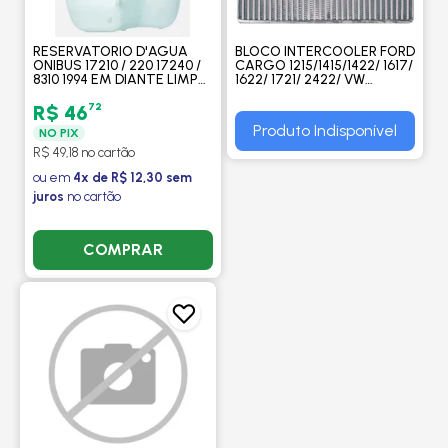
RESERVATORIO D'AGUA
BLOCO INTERCOOLER FORD
ONIBUS 17210 / 220 17240 /
CARGO 1215/1415/1422/ 1617/
8310 1994 EM DIANTE LIMP
1622/ 1721/ 2422/ VW
PARA BRISA - GONEL
VOLKSWAGEN 14220/ 17170/
16220 - M. MARELLI
72
R$ 46
Produto Indisponível
NO PIX
R$ 49,18 no cartão
ou em
4x de R$ 12,30 sem
juros
no cartão
COMPRAR