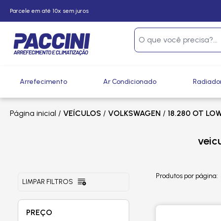
Parcele em até 10x sem juros
Arrefecimento
Ar Condicionado
Radiado
Página inicial
/
VEÍCULOS
/
VOLKSWAGEN
/
18.280 OT LO
veic
Produtos por página:
LIMPAR FILTROS
PREÇO