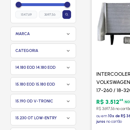
MARCA
CATEGORIA
14.180 EOD 14.180 EOD
INTERCOOLE
VOLKSWAGEN
15.180 EOD 15.180 EOD
17-260 / 18-32
- VISCONDE
68
R$ 3.512
15.190 OD V-TRONIC
NO
R$ 3.697,56 no cartã
ou em
10x de R$ 3
15.230 OT LOW-ENTRY
juros
no cartão