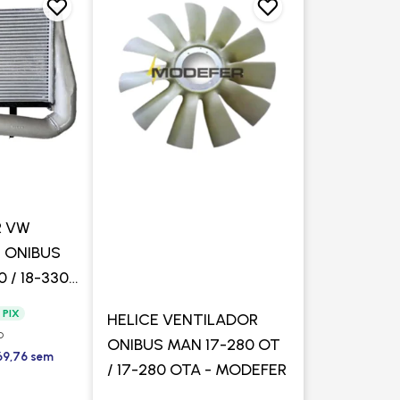
R VW
 ONIBUS
0 / 18-330
 PIX
HELICE VENTILADOR
o
ONIBUS MAN 17-280 OT
69,76 sem
/ 17-280 OTA - MODEFER