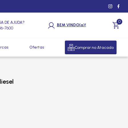
0
SA DE AJUDA?
BEM VINDO(a)!
206-7600
rcas
Ofertas
Comprar no Atacado
iesel