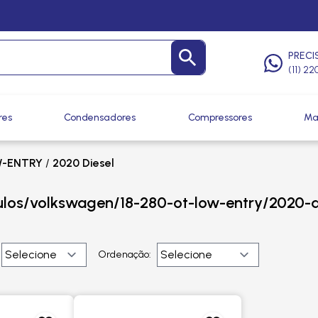
PRECI
(11) 2
res
Condensadores
Compressores
Ma
W-ENTRY
/
2020 Diesel
ulos/volkswagen/18-280-ot-low-entry/2020-d
Ordenação: