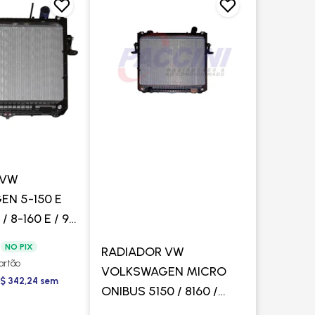
 VW
N 5-150 E
/ 8-160 E / 9-
A 2019/ 10-160
4
NO PIX
RADIADOR VW
019 EURO 5
cartão
VOLKSWAGEN MICRO
AL -
R$ 342,24 sem
ONIBUS 5150 / 8160 /
9160 COM LATERAL -