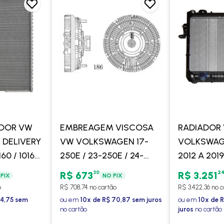
ADOR VW
EMBREAGEM VISCOSA
RADIADOR
DELIVERY
VW VOLKSWAGEN 17-
VOLKSWAGE
160 / 10160
250E / 23-250E / 24-
2012 A 2019 
250E CONSTELLATION
160 E 2011 
30
2
R$ 673
R$ 3.251
PIX
NO PIX
17-250 / 24-250 / 8-150E
E 2013 A 2
o
R$ 708,74 no cartão
R$ 3.422,36 no 
/ 9-150E - M. MARELLI
COM LATER
84,75 sem
ou em
10x de R$ 70,87 sem juros
ou em
10x de 
no cartão
juros
no cartão
VISCONDE