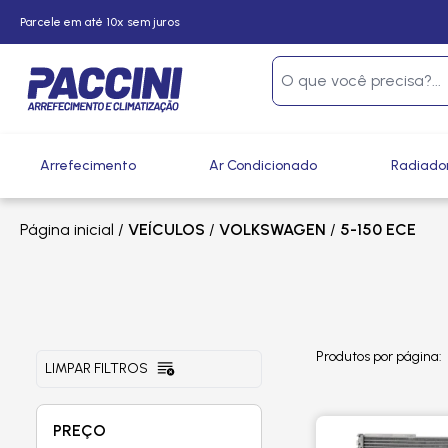
Parcele em até 10x sem juros
Arrefecimento
Ar Condicionado
Radiado
Página inicial
/
VEÍCULOS
/
VOLKSWAGEN
/
5-150 ECE
Produtos por página:
LIMPAR FILTROS
PREÇO