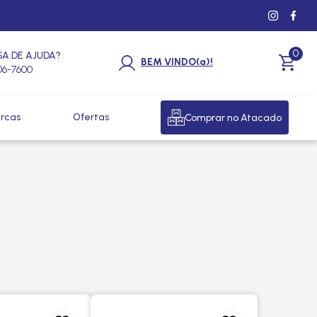
0
SA DE AJUDA?
BEM VINDO(a)!
206-7600
rcas
Ofertas
Comprar no Atacado