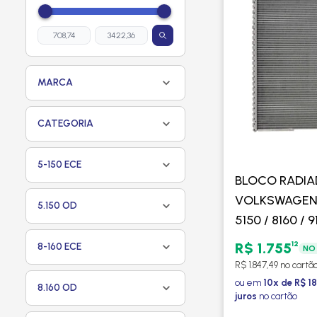
MARCA
CATEGORIA
5-150 ECE
BLOCO RADI
VOLKSWAGEN 
5.150 OD
5150 / 8160 / 9
- VISCONDE
12
R$ 1.755
8-160 ECE
NO 
R$ 1.847,49 no cartã
ou em
10x de R$ 1
8.160 OD
juros
no cartão