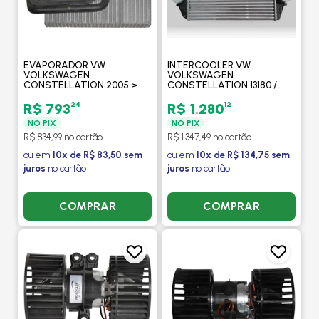
EVAPORADOR VW
INTERCOOLER VW
VOLKSWAGEN
VOLKSWAGEN
CONSTELLATION 2005 >
CONSTELLATION 13180 /
(TODOS MODELOS ) -
15180 2005 > - VISCONDE
VALEO
24
12
R$ 793
R$ 1.280
NO PIX
NO PIX
R$ 834,99 no cartão
R$ 1.347,49 no cartão
ou em
10x de R$ 83,50 sem
ou em
10x de R$ 134,75 sem
juros
no cartão
juros
no cartão
COMPRAR
COMPRAR