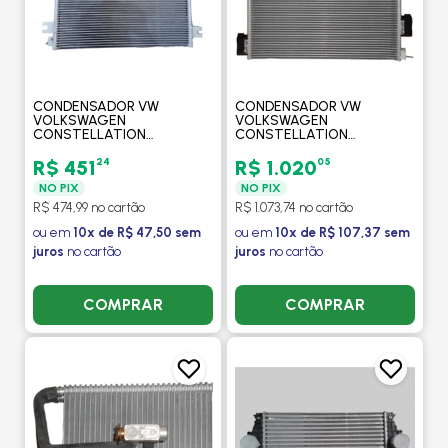
CONDENSADOR VW
CONDENSADOR VW
VOLKSWAGEN
VOLKSWAGEN
CONSTELLATION
CONSTELLATION
CAMINHAO 2005 > -
CAMINHAO 2005 > - VALEO
PROCOOLER
24
05
R$ 451
R$ 1.020
NO PIX
NO PIX
R$ 474,99 no cartão
R$ 1.073,74 no cartão
ou em
10x de R$ 47,50 sem
ou em
10x de R$ 107,37 sem
juros
no cartão
juros
no cartão
COMPRAR
COMPRAR