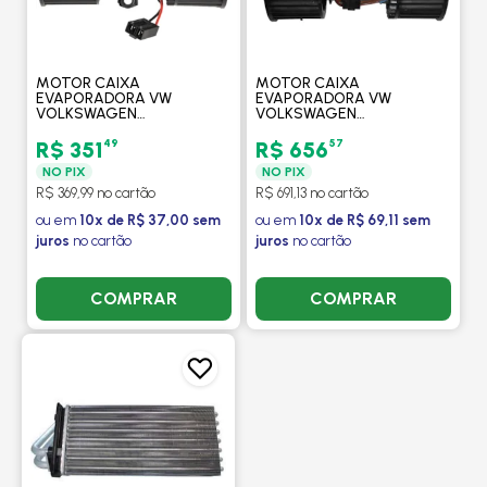
MOTOR CAIXA
MOTOR CAIXA
EVAPORADORA VW
EVAPORADORA VW
VOLKSWAGEN
VOLKSWAGEN
CONSTELLATION 2005 -
CONSTELLATION 2005 -
PROCOOLER
VALEO
49
57
R$ 351
R$ 656
NO PIX
NO PIX
R$ 369,99 no cartão
R$ 691,13 no cartão
ou em
10x de R$ 37,00 sem
ou em
10x de R$ 69,11 sem
juros
no cartão
juros
no cartão
COMPRAR
COMPRAR