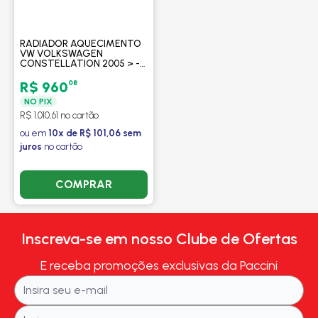
RADIADOR AQUECIMENTO
VW VOLKSWAGEN
CONSTELLATION 2005 > -
13.190 / 15.190 / 17.280 / 17.330
/ 17.190 - VALEO
08
R$ 960
NO PIX
R$ 1.010,61 no cartão
ou em
10x de R$ 101,06 sem
juros
no cartão
COMPRAR
Inscreva-se em nosso Clube de Ofertas
E receba promoções exclusivas da Paccini