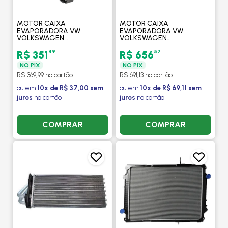
MOTOR CAIXA
MOTOR CAIXA
EVAPORADORA VW
EVAPORADORA VW
VOLKSWAGEN
VOLKSWAGEN
CONSTELLATION 2005 -
CONSTELLATION 2005 -
PROCOOLER
VALEO
49
57
R$ 351
R$ 656
NO PIX
NO PIX
R$ 369,99 no cartão
R$ 691,13 no cartão
ou em
10x de R$ 37,00 sem
ou em
10x de R$ 69,11 sem
juros
no cartão
juros
no cartão
COMPRAR
COMPRAR