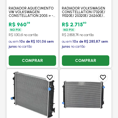
RADIADOR AQUECIMENTO
RADIADOR VOLKSWAGEN
VW VOLKSWAGEN
CONSTELLATION 17320E/
CONSTELLATION 2005 > -
19320E/ 25320E/ 26260E/
13.190 / 15.190 / 17.280 / 17.330
31260E/ 31320E/ 19370E/
/ 17.190 - VALEO
25370E 2012 > / COM
08
80
R$ 960
R$ 2.715
LATERAL - PROCOOLER
NO PIX
NO PIX
R$ 1.010,61 no cartão
R$ 2.858,74 no cartão
ou em
10x de R$ 101,06 sem
ou em
10x de R$ 285,87 sem
juros
no cartão
juros
no cartão
COMPRAR
COMPRAR