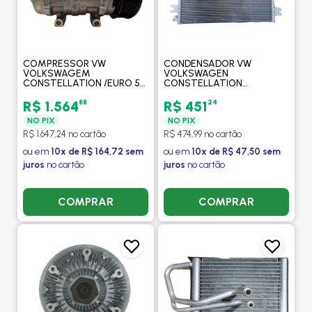
COMPRESSOR VW
CONDENSADOR VW
VOLKSWAGEM
VOLKSWAGEN
CONSTELLATION /EURO 5
CONSTELLATION
/ADVANTECH /MICRO
CAMINHAO 2005 > -
ONIBUS EURO 5/ NOVO
PROCOOLER
88
24
R$ 1.564
R$ 451
DELIVERY EURO 5/6 / 10P15
NO PIX
NO PIX
8PK 24V - PROCOOLER
R$ 1.647,24 no cartão
R$ 474,99 no cartão
ou em
10x de R$ 164,72 sem
ou em
10x de R$ 47,50 sem
juros
no cartão
juros
no cartão
COMPRAR
COMPRAR