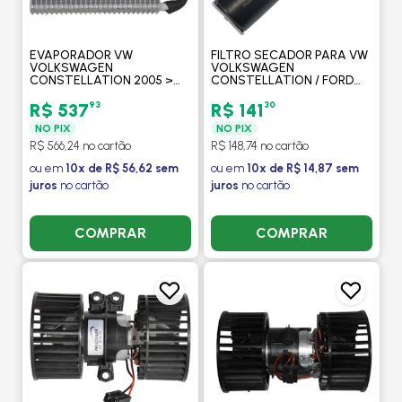
EVAPORADOR VW
FILTRO SECADOR PARA VW
VOLKSWAGEN
VOLKSWAGEN
CONSTELLATION 2005 >
CONSTELLATION / FORD
SEM VALVULA (TODOS OS
CARGO / CATERPILLAR
MODELOS) - PROCOOLER
320C - PROCOOLER
93
30
R$ 537
R$ 141
NO PIX
NO PIX
R$ 566,24 no cartão
R$ 148,74 no cartão
ou em
10x de R$ 56,62 sem
ou em
10x de R$ 14,87 sem
juros
no cartão
juros
no cartão
COMPRAR
COMPRAR