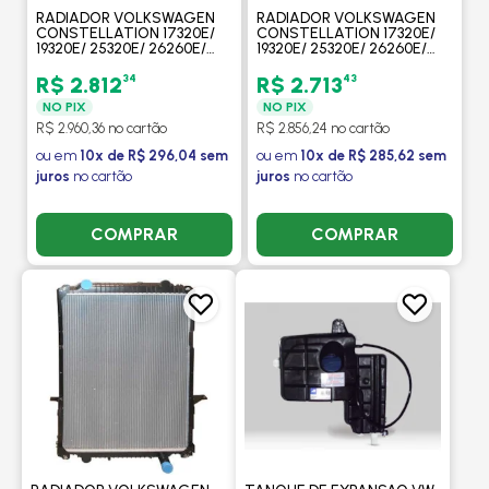
RADIADOR VOLKSWAGEN
RADIADOR VOLKSWAGEN
CONSTELLATION 17320E/
CONSTELLATION 17320E/
19320E/ 25320E/ 26260E/
19320E/ 25320E/ 26260E/
31260E/ 31320E/ 19370E/
31260E/ 31320E/ 19370E/
25370E 2012 > / SEM
25370E 2012 > / SEM
34
43
R$ 2.812
R$ 2.713
LATERAL - PROCOOLER
LATERAL - PROCOOLER
NO PIX
NO PIX
R$ 2.960,36 no cartão
R$ 2.856,24 no cartão
ou em
10x de R$ 296,04 sem
ou em
10x de R$ 285,62 sem
juros
no cartão
juros
no cartão
COMPRAR
COMPRAR