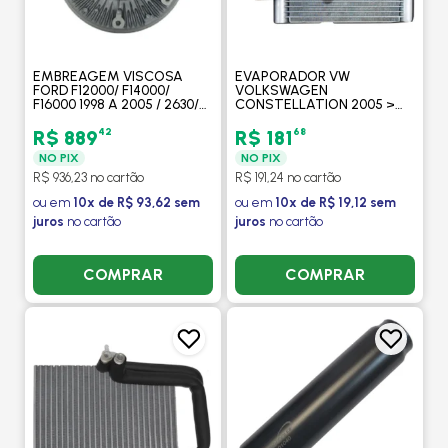
EMBREAGEM VISCOSA
EVAPORADOR VW
FORD F12000/ F14000/
VOLKSWAGEN
F16000 1998 A 2005 / 2630/
CONSTELLATION 2005 >
2631/ 4030/ 4031/ 1630/ 1731/
(TODOS MODELOS ) -
2425/ 2626/ 3224/ 3530 -
PROCOOLER
42
68
R$ 889
R$ 181
MODEFER
NO PIX
NO PIX
R$ 936,23 no cartão
R$ 191,24 no cartão
ou em
10x de R$ 93,62 sem
ou em
10x de R$ 19,12 sem
juros
no cartão
juros
no cartão
COMPRAR
COMPRAR