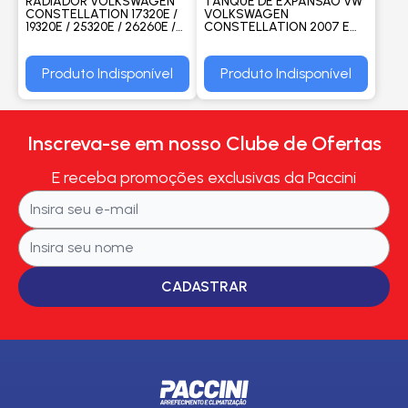
RADIADOR VOLKSWAGEN
TANQUE DE EXPANSAO VW
CONSTELLATION 17320E /
VOLKSWAGEN
19320E / 25320E / 26260E /
CONSTELLATION 2007 EM
31260E / 31320E / 19370E
DIANTE - RESERPLAST
/25370E 2012< COM
LATERAL - PROCOOLER
Produto Indisponível
Produto Indisponível
Inscreva-se em nosso Clube de Ofertas
E receba promoções exclusivas da Paccini
CADASTRAR