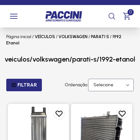
0
Página inicial
/
VEÍCULOS
/
VOLKSWAGEN
/
PARATI S
/
1992
Etanol
veiculos/volkswagen/parati-s/1992-etanol
FILTRAR
Ordenação: