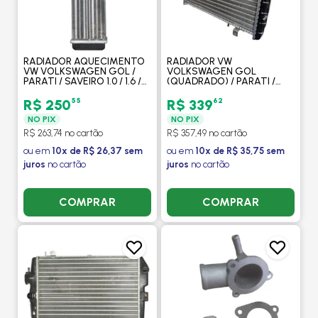
RADIADOR AQUECIMENTO
RADIADOR VW
VW VOLKSWAGEN GOL /
VOLKSWAGEN GOL
PARATI / SAVEIRO 1.0 / 1.6 /
(QUADRADO) / PARATI /
1.8 / 2.0 8V / 16V 1987 A 1995 -
PASSAT / SAVEIRO /
PROCOOLER
VOYAGE 1.0 / 1.6 / 1.8 / 2.0
55
62
R$ 250
R$ 339
1987 A 1995 SEM AR -
NO PIX
NO PIX
PROCOOLER
R$ 263,74 no cartão
R$ 357,49 no cartão
ou em
10x de R$ 26,37 sem
ou em
10x de R$ 35,75 sem
juros
no cartão
juros
no cartão
COMPRAR
COMPRAR