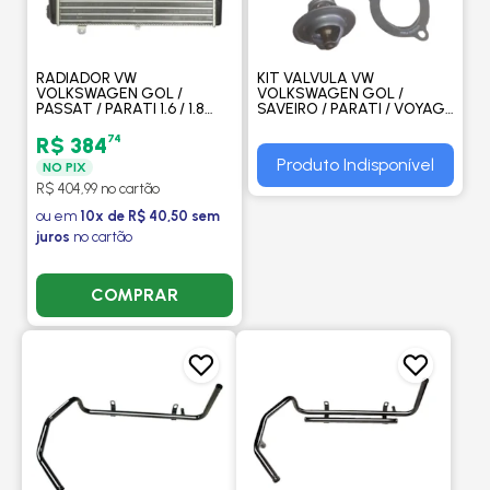
RADIADOR VW
KIT VALVULA VW
VOLKSWAGEN GOL /
VOLKSWAGEN GOL /
PASSAT / PARATI 1.6 / 1.8
SAVEIRO / PARATI / VOYAGE
1975 A 1986 MANUAL SEM
/ FORD ESCORT / VERONA -
AR - VALEO
VALCLEI
74
R$ 384
Produto Indisponível
NO PIX
R$ 404,99 no cartão
ou em
10x de R$ 40,50 sem
juros
no cartão
COMPRAR