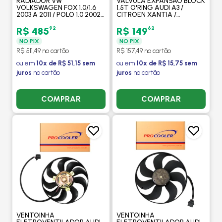
RADIADOR VW
VALVULA EXPANSAO BLOCK
VOLKSWAGEN FOX 1.0/1.6
1.5T O'RING AUDI A3 /
2003 A 2011 / POLO 1.0 2002
CITROEN XANTIA /
A 2003 / 1.6 2002 A 2011 SEM
RENAULT MASTER 2009 >/
AR / MANUAL (ENGATE
VW VOLKSWAGEN GOLF/
92
62
R$ 485
R$ 149
RAPIDO) - VISCONDE
PASSAT 1998 > -
NO PIX
NO PIX
PROCOOLER
R$ 511,49 no cartão
R$ 157,49 no cartão
ou em
10x de R$ 51,15 sem
ou em
10x de R$ 15,75 sem
juros
no cartão
juros
no cartão
COMPRAR
COMPRAR
VENTOINHA
VENTOINHA