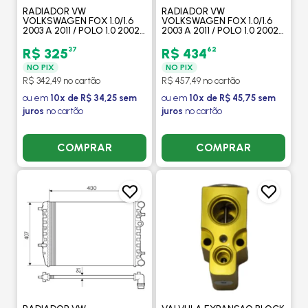
RADIADOR VW
RADIADOR VW
VOLKSWAGEN FOX 1.0/1.6
VOLKSWAGEN FOX 1.0/1.6
2003 A 2011 / POLO 1.0 2002
2003 A 2011 / POLO 1.0 2002
A 2003 / 1.6 2002 A 2011 SEM
A 2003 / 1.6 2002 A 2011 SEM
AR / MANUAL (ENGATE
AR / MANUAL (ENGATE
37
62
R$ 325
R$ 434
RAPIDO) - PROCOOLER
RAPIDO) - VALEO
NO PIX
NO PIX
R$ 342,49 no cartão
R$ 457,49 no cartão
ou em
10x de R$ 34,25 sem
ou em
10x de R$ 45,75 sem
juros
no cartão
juros
no cartão
COMPRAR
COMPRAR