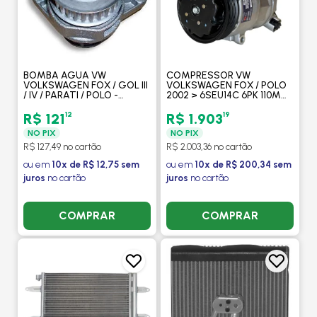
BOMBA AGUA VW
COMPRESSOR VW
VOLKSWAGEN FOX / GOL III
VOLKSWAGEN FOX / POLO
/ IV / PARATI / POLO -
2002 > 6SEU14C 6PK 110MM
DELPHI
(PASSANTE / VARIAVEL) -
PROCOOLER
12
19
R$ 121
R$ 1.903
NO PIX
NO PIX
R$ 127,49 no cartão
R$ 2.003,36 no cartão
ou em
10x de R$ 12,75 sem
ou em
10x de R$ 200,34 sem
juros
no cartão
juros
no cartão
COMPRAR
COMPRAR