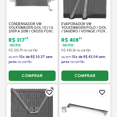
CONDENSADOR VW
EVAPORADOR VW
VOLKSWAGEN GOL 1.0 / 1.6
VOLKSWAGEN POLO / GOL
2009 A 2018 / CROSS FOX/
/ SAVEIRO / VOYAGE / FOX /
SPACEFOX /VOYAGE/ FOX /
G5 E G6 2002 > / UP 2014 >
POLO / SAVEIRO / SEAT
- PROCOOLER
05
84
R$ 317
R$ 408
IBIZA - PROCOOLER
NO PIX
NO PIX
R$ 333,74 no cartão
R$ 430,36 no cartão
ou em
10x de R$ 33,37 sem
ou em
10x de R$ 43,04 sem
juros
no cartão
juros
no cartão
COMPRAR
COMPRAR