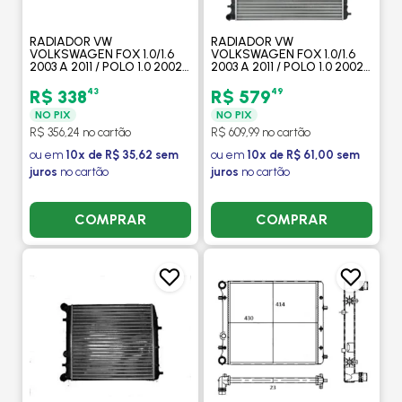
RADIADOR VW
RADIADOR VW
VOLKSWAGEN FOX 1.0/1.6
VOLKSWAGEN FOX 1.0/1.6
2003 A 2011 / POLO 1.0 2002
2003 A 2011 / POLO 1.0 2002
A 2003 / 1.6 2002 A 2011
A 2003 / 1.6 2002 A 2011
COM AR / MANUAL
COM AR / MANUAL
43
49
R$ 338
R$ 579
(ENGATE RAPIDO) -
(ENGATE RAPIDO) - VALEO
NO PIX
NO PIX
PROCOOLER
R$ 356,24 no cartão
R$ 609,99 no cartão
ou em
10x de R$ 35,62 sem
ou em
10x de R$ 61,00 sem
juros
no cartão
juros
no cartão
COMPRAR
COMPRAR