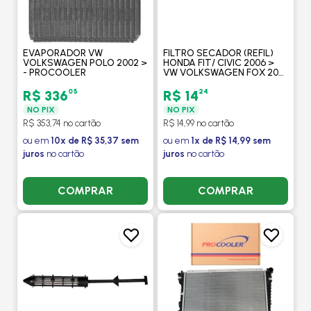
EVAPORADOR VW
FILTRO SECADOR (REFIL)
VOLKSWAGEN POLO 2002 >
HONDA FIT/ CIVIC 2006 >
- PROCOOLER
VW VOLKSWAGEN FOX 2001
A 2009 POLO 2002 >
TOYOTA COROLLA 2001 A
05
24
R$ 336
R$ 14
2009 - PROCOOLER
NO PIX
NO PIX
R$ 353,74 no cartão
R$ 14,99 no cartão
ou em
10x de R$ 35,37 sem
ou em
1x de R$ 14,99 sem
juros
no cartão
juros
no cartão
COMPRAR
COMPRAR