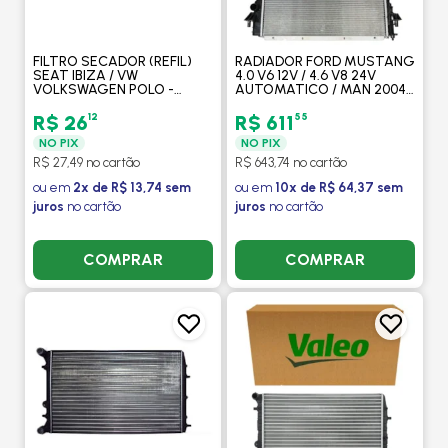
FILTRO SECADOR (REFIL)
RADIADOR FORD MUSTANG
SEAT IBIZA / VW
4.0 V6 12V / 4.6 V8 24V
VOLKSWAGEN POLO -
AUTOMATICO / MAN 2004
PROCOOLER
A 2009 - PROCOOLER
12
55
R$ 26
R$ 611
NO PIX
NO PIX
R$ 27,49 no cartão
R$ 643,74 no cartão
ou em
2x de R$ 13,74 sem
ou em
10x de R$ 64,37 sem
juros
no cartão
juros
no cartão
COMPRAR
COMPRAR