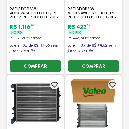
RADIADOR VW
RADIADOR VW
VOLKSWAGEN FOX 1.0/1.6
VOLKSWAGEN FOX 1.0/1.6
2003 A 2011 / POLO 1.0 2002
2003 A 2011 / POLO 1.0 2002
A 2003 / 1.6 2002 A 2011 SEM
A 2003 / 1.6 2002 A 2011 SEM
AR / MANUAL (ENGATE
AR / MANUAL (ENGATE
83
93
R$ 1.116
R$ 423
RAPIDO) - DELPHI
RAPIDO) - M. MARELLI
NO PIX
NO PIX
R$ 1.175,61 no cartão
R$ 446,24 no cartão
ou em
10x de R$ 117,56 sem
ou em
10x de R$ 44,62 sem
juros
no cartão
juros
no cartão
COMPRAR
COMPRAR