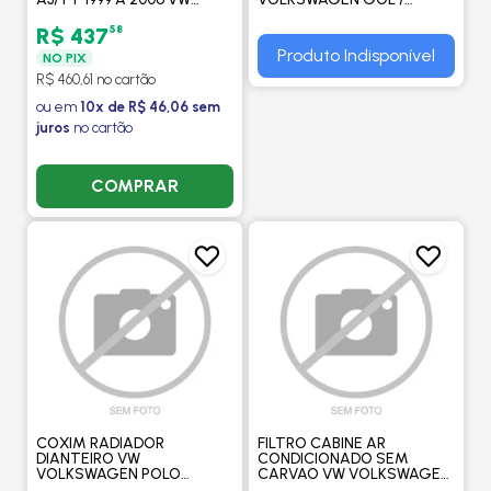
VOLKSWAGEN BORA 2000
PARATI - VALCLEI
A 2010/GOLF 2000 A
58
R$ 437
2007/NEW BETLEE 2007 A
Produto Indisponível
NO PIX
2009 - M. MARELLI
R$ 460,61 no cartão
ou em
10x de R$ 46,06 sem
juros
no cartão
COMPRAR
COXIM RADIADOR
FILTRO CABINE AR
DIANTEIRO VW
CONDICIONADO SEM
VOLKSWAGEN POLO
CARVAO VW VOLKSWAGEN
HATCH / SEDAN / FOX /
CROSSFOX 1.6 2005 > / FOX