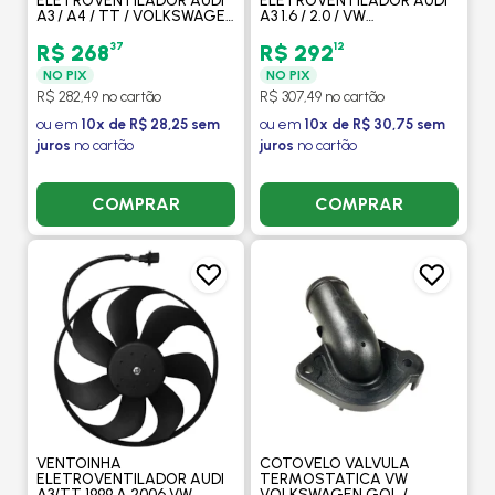
ELETROVENTILADOR AUDI
ELETROVENTILADOR AUDI
A3 / A4 / TT / VOLKSWAGEN
A3 1.6 / 2.0 / VW
GOLF 1.6 / 2.0 / NEW BEETLE
VOLKSWAGEN FOX / GOLF /
2.0 / POLO 1.0 / 1.6 / 2.0 -
POLO 1.0 345MM FINO ALTO
37
12
R$ 268
R$ 292
PROCOOLER
COM / SEM AR -
NO PIX
NO PIX
PROCOOLER
R$ 282,49 no cartão
R$ 307,49 no cartão
ou em
10x de R$ 28,25 sem
ou em
10x de R$ 30,75 sem
juros
no cartão
juros
no cartão
COMPRAR
COMPRAR
VENTOINHA
COTOVELO VALVULA
ELETROVENTILADOR AUDI
TERMOSTATICA VW
A3/TT 1999 A 2006 VW
VOLKSWAGEN GOL /