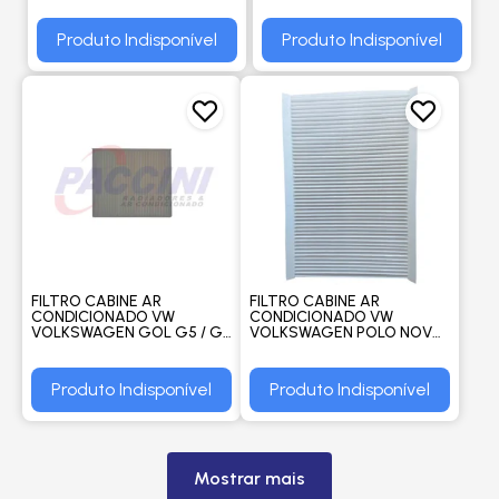
SPACEFOX / GOL / VOYAGE
1.0/ 1.6 TOTAL 2003 > -
/ SAVEIRO / 2003 A 2015 -
WEGA
Produto Indisponível
Produto Indisponível
GETOFLEX
FILTRO CABINE AR
FILTRO CABINE AR
CONDICIONADO VW
CONDICIONADO VW
VOLKSWAGEN GOL G5 / G6
VOLKSWAGEN POLO NOVO
POLO 2001 EM DIANTE FOX
- DELPHI
C/A 2003 EM DIANTE -
DENSO
Produto Indisponível
Produto Indisponível
Mostrar mais