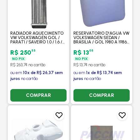
RADIADOR AQUECIMENTO
RESERVATORIO D'AGUA VW
VW VOLKSWAGEN GOL /
VOLKSWAGEN SEDAN /
PARATI / SAVEIRO 1.0 / 1.6 /
BRASILIA / GOL 1980 A 1986
1.8 / 2.0 8V / 16V 1987 A 1995 -
SAVEIRO 82 / 86 LIMPADOR
PROCOOLER
DE PARA BRISA - GONEL
55
05
R$ 250
R$ 13
NO PIX
NO PIX
R$ 263,74 no cartão
R$ 13,74 no cartão
ou em
10x de R$ 26,37 sem
ou em
1x de R$ 13,74 sem
juros
no cartão
juros
no cartão
COMPRAR
COMPRAR