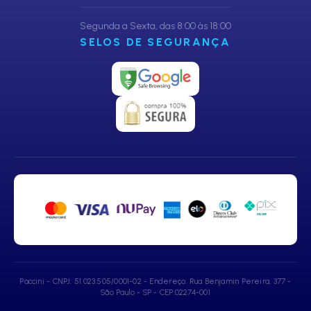
Segunda a Sexta, das 8:00 às 18:00
SELOS DE SEGURANÇA
Paccini - CNPJ: 51.023.505/0001-02 - Endereço: Rua Benjamin Pereira, 377 -
São Paulo - SP - CEP:02274-001