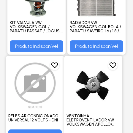
KIT VALVULA VW
RADIADOR VW
VOLKSWAGEN GOL /
VOLKSWAGEN GOL BOLA /
PARATI / PASSAT / LOGUS /
PARATI / SAVEIRO 1.6 / 1.8 /
SAVEIRO / FORD ESCORT /
2.0 1996 > / COM AR -
MONDEO - VALCLEI
VALEO
Produto Indisponível
Produto Indisponível
RELES AR CONDICIONADO
VENTOINHA
UNIVERSAL 12 VOLTS - DNI
ELETROVENTILADOR VW
VOLKSWAGEN APOLLO/
GOL/ PARATI/ PASSAT/
SAVEIRO 1991 A 1995/ FORD