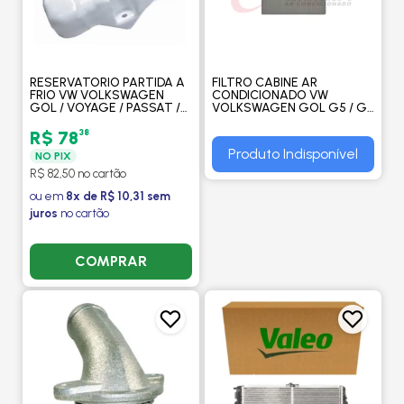
RESERVATORIO PARTIDA A
FILTRO CABINE AR
FRIO VW VOLKSWAGEN
CONDICIONADO VW
GOL / VOYAGE / PASSAT /
VOLKSWAGEN GOL G5 / G6
FUSCA 1967 A 1986 PARTIDA
POLO 2001 EM DIANTE FOX
A FRIO - GONEL
C/A 2003 EM DIANTE -
38
R$ 78
DENSO
Produto Indisponível
NO PIX
R$ 82,50 no cartão
ou em
8x de R$ 10,31 sem
juros
no cartão
COMPRAR