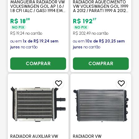
MANGUEIRA RADIADOR VW
RADIADOR AQUECIMENTO
VOLKSWAGEN GOL AP 1.6 /
VW VOLKSWAGEN GOL 1999
1.8 CFI (ALC / GAS) 1994 EM
A 2012 / PARATI 1999 A 2012 /
DIANTE / 2.0 EFI - GATES
POINTER 1999 A 2010 /
SAVEIRO 2000 A 2012 -
28
37
R$ 18
R$ 192
PROCOOLER
NO PIX
NO PIX
R$ 19,24 no cartão
R$ 202,49 no cartão
ou em
1x de R$ 19,24 sem
ou em
10x de R$ 20,25 sem
juros
no cartão
juros
no cartão
COMPRAR
COMPRAR
RADIADOR AUXILIAR VW
RADIADOR VW