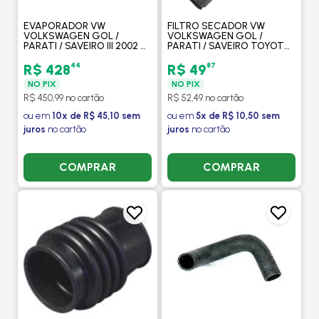
EVAPORADOR VW
FILTRO SECADOR VW
VOLKSWAGEN GOL /
VOLKSWAGEN GOL /
PARATI / SAVEIRO III 2002 >
PARATI / SAVEIRO TOYOTA
- PROCOOLER
CAMRY - PROCOOLER
44
87
R$ 428
R$ 49
NO PIX
NO PIX
R$ 450,99 no cartão
R$ 52,49 no cartão
ou em
10x de R$ 45,10 sem
ou em
5x de R$ 10,50 sem
juros
no cartão
juros
no cartão
COMPRAR
COMPRAR