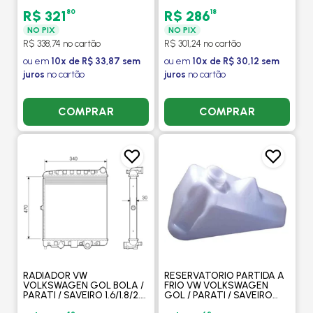
2.0 8V / 16V 1995 A 1996 FLEX
2.0 8V / 16V 1995 A 1996 FLEX
2003 > MANUAL SEM AR -
2003 > SEM AR / MANUAL -
80
18
R$ 321
R$ 286
VALEO
MAHLE
NO PIX
NO PIX
R$ 338,74 no cartão
R$ 301,24 no cartão
ou em
10x de R$ 33,87 sem
ou em
10x de R$ 30,12 sem
juros
no cartão
juros
no cartão
COMPRAR
COMPRAR
RADIADOR VW
RESERVATORIO PARTIDA A
VOLKSWAGEN GOL BOLA /
FRIO VW VOLKSWAGEN
PARATI / SAVEIRO 1.6/1.8/2.0
GOL / PARATI / SAVEIRO
8V/16V 1995 A 1996 FLEX
1996 EM DIANTE - GONEL