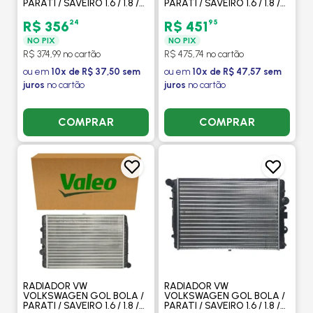
PARATI / SAVEIRO 1.6 / 1.8 /
PARATI / SAVEIRO 1.6 / 1.8 /
2.0 1996 > / COM AR -
2.0 1996 > / COM AR -
PROCOOLER
VISCONDE
24
95
R$ 356
R$ 451
NO PIX
NO PIX
R$ 374,99 no cartão
R$ 475,74 no cartão
ou em
10x de R$ 37,50 sem
ou em
10x de R$ 47,57 sem
juros
no cartão
juros
no cartão
COMPRAR
COMPRAR
RADIADOR VW
RADIADOR VW
VOLKSWAGEN GOL BOLA /
VOLKSWAGEN GOL BOLA /
PARATI / SAVEIRO 1.6 / 1.8 /
PARATI / SAVEIRO 1.6 / 1.8 /