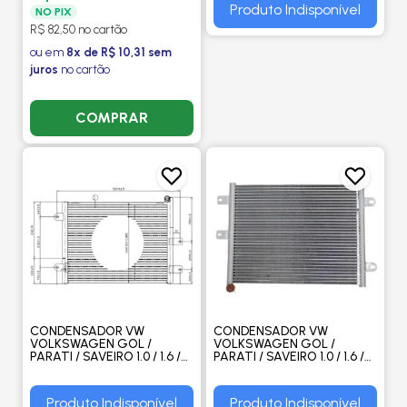
DELPHI
Produto Indisponível
NO PIX
R$ 82,50 no cartão
ou em
8x de R$ 10,31 sem
juros
no cartão
COMPRAR
CONDENSADOR VW
CONDENSADOR VW
VOLKSWAGEN GOL /
VOLKSWAGEN GOL /
PARATI / SAVEIRO 1.0 / 1.6 /
PARATI / SAVEIRO 1.0 / 1.6 /
1.8 / 2.0 1995 A 2008
1.8 / 2.0 1995 A 2008
MANUAL - M. MARELLI
MANUAL - VALEO
Produto Indisponível
Produto Indisponível