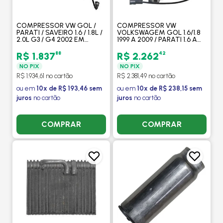
COMPRESSOR VW GOL /
COMPRESSOR VW
PARATI / SAVEIRO 1.6 / 1.8L /
VOLKSWAGEM GOL 1.6/1.8
2.0L G3 / G4 2002 EM
1999 A 2009 / PARATI 1.6 A
DIANTE (CVC) - DELPHI
2.0 1999 A 2012 / SAVEIRO 1.6
A 2.0 1999 A 2009 / 6PK -
88
42
R$ 1.837
R$ 2.262
MAHLE
NO PIX
NO PIX
R$ 1.934,61 no cartão
R$ 2.381,49 no cartão
ou em
10x de R$ 193,46 sem
ou em
10x de R$ 238,15 sem
juros
no cartão
juros
no cartão
COMPRAR
COMPRAR