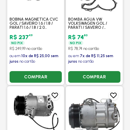
BOBINA MAGNETICA CVC
BOMBA AGUA VW
GOL / SAVEIRO 1.6 / 1.8 /
VOLKSWAGEN GOL /
PARATI 1.6 / 1.8 / 2.0
PARATI / SAVEIRO /
2004>2009 - MAHLE
QUANTUM 1.6 / 1.8 / 2.0 1995
EM DIANTE MANUAL COM
49
80
R$ 237
R$ 74
OU SEM AR - DELPHI
NO PIX
NO PIX
R$ 249,99 no cartão
R$ 78,74 no cartão
ou em
10x de R$ 25,00 sem
ou em
7x de R$ 11,25 sem
juros
no cartão
juros
no cartão
COMPRAR
COMPRAR