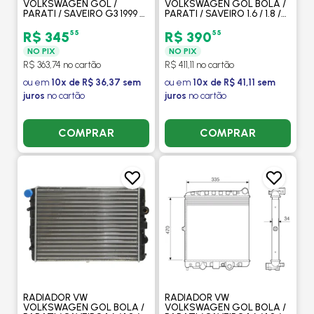
VOLKSWAGEN GOL /
VOLKSWAGEN GOL BOLA /
PARATI / SAVEIRO G3 1999 >
PARATI / SAVEIRO 1.6 / 1.8 /
COM / SEM AR -
2.0 1996 > / COM AR -
PROCOOLER
MAHLE
55
55
R$ 345
R$ 390
NO PIX
NO PIX
R$ 363,74 no cartão
R$ 411,11 no cartão
ou em
10x de R$ 36,37 sem
ou em
10x de R$ 41,11 sem
juros
no cartão
juros
no cartão
COMPRAR
COMPRAR
RADIADOR VW
RADIADOR VW
VOLKSWAGEN GOL BOLA /
VOLKSWAGEN GOL BOLA /