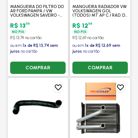
MANGUEIRA DO FILTRO DO
MANGUEIRA RADIADOR VW
AR FORD PAMPA / VW
VOLKSWAGEN GOL
VOLKSWAGEN SAVEIRO -
(TODOS) MT AP C / RAD. DE
GONEL
AGUA MAIOR - GATES
05
06
R$ 13
R$ 12
NO PIX
NO PIX
R$ 13,74 no cartão
R$ 12,69 no cartão
ou em
1x de R$ 13,74 sem
ou em
1x de R$ 12,69 sem
juros
no cartão
juros
no cartão
COMPRAR
COMPRAR