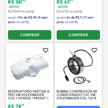
2003 EM DIANTE MANUAL
42
69
R$ 381
R$ 63
SEM AR - VISCONDE
NO PIX
NO PIX
R$ 401,49 no cartão
R$ 67,04 no cartão
ou em
10x de R$ 40,15 sem
ou em
6x de R$ 11,17 sem
juros
no cartão
juros
no cartão
COMPRAR
COMPRAR
RESERVATORIO PARTIDA A
BOBINA COMPRESSOR AR
FRIO VW VOLKSWAGEN
CONDICIONADO CVC VW
GOL / VOYAGE / PASSAT /
VOLKSWAGEN GOL 1.6/1.8
FUSCA 1967 A 1986 PARTIDA
2004 A 2009 / PARATI
A FRIO - GONEL
1.6/1.8/2.0 2004 A 2009 -
38
R$ 78