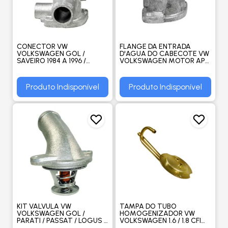
CONECTOR VW
FLANGE DA ENTRADA
VOLKSWAGEN GOL /
D'AGUA DO CABECOTE VW
SAVEIRO 1984 A 1996 /
VOLKSWAGEN MOTOR AP
PARATI / VOYAGE 88 / 95 /
1991 A 1996 1.6 - VALCLEI
SA - VALCLEI
Produto Indisponível
Produto Indisponível
KIT VALVULA VW
TAMPA DO TUBO
VOLKSWAGEN GOL /
HOMOGENIZADOR VW
PARATI / PASSAT / LOGUS /
VOLKSWAGEN 1.6 / 1.8 CFI
SAVEIRO / FORD ESCORT /
1994 A 1996 - VALCLEI