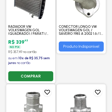
RADIADOR VW
CONECTOR LONGO VW
VOLKSWAGEN GOL
VOLKSWAGEN GOL /
(QUADRADO) / PARATI /
SAVEIRO 1985 A 2002 1.6 / 1.8
PASSAT / SAVEIRO /
/ PARATI 1995 A 2000 -
VOYAGE 1.0 / 1.6 / 1.8 / 2.0
VALCLEI
62
R$ 339
1987 A 1995 SEM AR -
Produto Indisponível
NO PIX
PROCOOLER
R$ 357,49 no cartão
ou em
10x de R$ 35,75 sem
juros
no cartão
COMPRAR