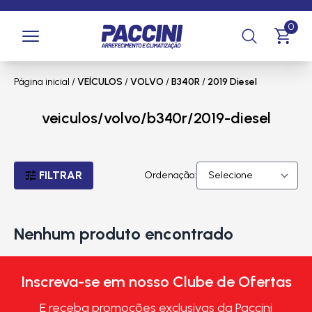
0
Página inicial
/
VEÍCULOS
/
VOLVO
/
B340R
/
2019 Diesel
veiculos/volvo/b340r/2019-diesel
FILTRAR
Ordenação:
Nenhum produto encontrado
Inscreva-se em nosso Clube de Ofertas
E receba promoções exclusivas da Paccini