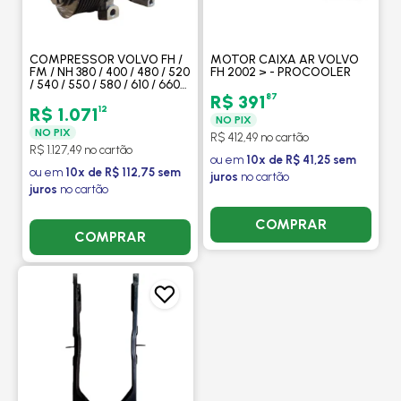
COMPRESSOR VOLVO FH /
MOTOR CAIXA AR VOLVO
FM / NH 380 / 400 / 480 / 520
FH 2002 > - PROCOOLER
/ 540 / 550 / 580 / 610 / 660
SANDEN SE7H15 8PK 4F 24V
87
R$ 391
POLIA 132MM - PROCOOLER
12
R$ 1.071
NO PIX
NO PIX
R$ 412,49 no cartão
R$ 1.127,49 no cartão
ou em
10x de R$ 41,25 sem
ou em
10x de R$ 112,75 sem
juros
no cartão
juros
no cartão
COMPRAR
COMPRAR