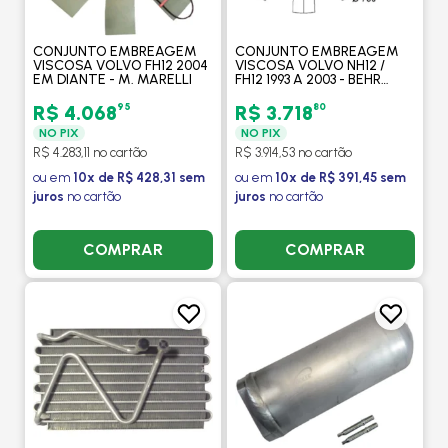
CONJUNTO EMBREAGEM
CONJUNTO EMBREAGEM
VISCOSA VOLVO FH12 2004
VISCOSA VOLVO NH12 /
EM DIANTE - M. MARELLI
FH12 1993 A 2003 - BEHR
HELLA
95
80
R$ 4.068
R$ 3.718
NO PIX
NO PIX
R$ 4.283,11 no cartão
R$ 3.914,53 no cartão
ou em
10x de R$ 428,31 sem
ou em
10x de R$ 391,45 sem
juros
no cartão
juros
no cartão
COMPRAR
COMPRAR