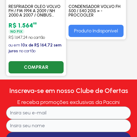
RESFRIADOR OLEO VOLVO
CONDENSADOR VOLVO FH
FH / FM 1994 A 2009 / NH
500 / 540 2015 > -
2000 A 2007 / ONIBUS
PROCOOLER
VOLVO / MOTOR D12C /
D12DC - PROCOOLER
88
R$ 1.564
Produto Indisponível
NO PIX
R$ 1.647,24 no cartão
ou em
10x de R$ 164,72 sem
juros
no cartão
COMPRAR
Inscreva-se em nosso Clube de Ofertas
E receba promoções exclusivas da Paccini