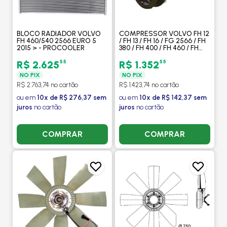
BLOCO RADIADOR VOLVO
COMPRESSOR VOLVO FH 12
FH 460/540 2566 EURO 5
/ FH 13 / FH 16 / FG 2566 / FH
2015 > - PROCOOLER
380 / FH 400 / FH 460 / FH
480 / FM 9 / FM 12 / NH 12
2008 A 2018 - PROCOOLER
55
55
R$ 2.625
R$ 1.352
NO PIX
NO PIX
R$ 2.763,74 no cartão
R$ 1.423,74 no cartão
ou em
10x de R$ 276,37 sem
ou em
10x de R$ 142,37 sem
juros
no cartão
juros
no cartão
COMPRAR
COMPRAR