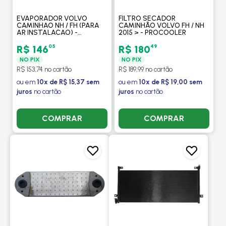
EVAPORADOR VOLVO
FILTRO SECADOR
CAMINHAO NH / FH (PARA
CAMINHÃO VOLVO FH / NH
AR INSTALACAO) -
2015 > - PROCOOLER
PROCOOLER
05
49
R$ 146
R$ 180
NO PIX
NO PIX
R$ 153,74 no cartão
R$ 189,99 no cartão
ou em
10x de R$ 15,37 sem
ou em
10x de R$ 19,00 sem
juros
no cartão
juros
no cartão
COMPRAR
COMPRAR