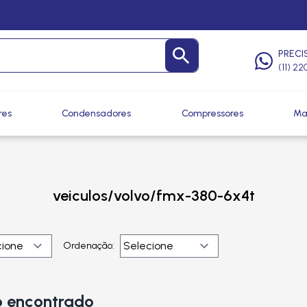
PRECI
(11) 2
res
Condensadores
Compressores
Ma
veiculos/volvo/fmx-380-6x4t
Ordenação:
 encontrado