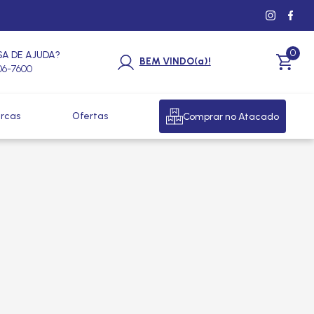
0
SA DE AJUDA?
BEM VINDO(a)!
206-7600
rcas
Ofertas
Comprar no Atacado