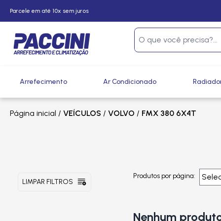
Parcele em até 10x sem juros
Arrefecimento
Ar Condicionado
Radiado
Página inicial
/
VEÍCULOS
/
VOLVO
/
FMX 380 6X4T
Produtos por página:
LIMPAR FILTROS
Nenhum produto