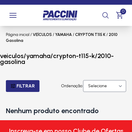
0
Página inicial
/
VEÍCULOS
/
YAMAHA
/
CRYPTON T115 K
/
2010
Gasolina
veiculos/yamaha/crypton-t115-k/2010-
gasolina
FILTRAR
Ordenação:
Nenhum produto encontrado
Inscreva-se em nosso Clube de Ofertas