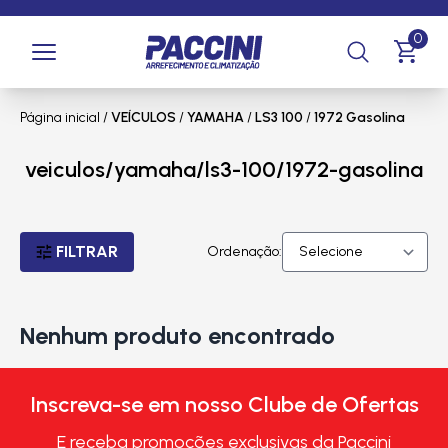
0
Página inicial
/
VEÍCULOS
/
YAMAHA
/
LS3 100
/
1972 Gasolina
veiculos/yamaha/ls3-100/1972-gasolina
FILTRAR
Ordenação:
Nenhum produto encontrado
Inscreva-se em nosso Clube de Ofertas
E receba promoções exclusivas da Paccini