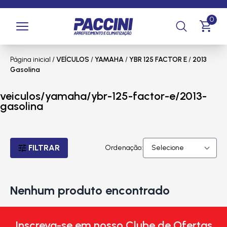
0
Página inicial
/
VEÍCULOS
/
YAMAHA
/
YBR 125 FACTOR E
/
2013
Gasolina
veiculos/yamaha/ybr-125-factor-e/2013-
gasolina
FILTRAR
Ordenação:
Nenhum produto encontrado
Inscreva-se em nosso Clube de Ofertas