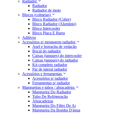
Radiador
Radiador
Radiador de moto
Blocos (colmeias)
Bloco Radiador (Cobre)
Bloco Radiador (Alumínio)
Bloco Intercooler
Bloco Placa E Barra
Aditivos
Acessórios p/ montagem radiador
Anel e borracha de vedação
Bocal do radiador
Caixas (tanques) do intercooler
Caixas (tanques) do radiador
Kit completo radiador
Par de lateral radiador
Acessórios e ferramentas
Acessórios p/ radiador
Ferramentas p/ radiador
Mangueiras e tubos / abraçadeira
Mangueira Do Radiador
Tubo De Refrigeração
Abraçadeiras
Mangueira Do Filtro De Ar
Mangueira Da Bomba D'água