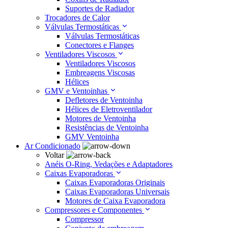
Suportes de Radiador
Trocadores de Calor
Válvulas Termostáticas
Válvulas Termostáticas
Conectores e Flanges
Ventiladores Viscosos
Ventiladores Viscosos
Embreagens Viscosas
Hélices
GMV e Ventoinhas
Defletores de Ventoinha
Hélices de Eletroventilador
Motores de Ventoinha
Resistências de Ventoinha
GMV Ventoinha
Ar Condicionado
Voltar
Anéis O-Ring, Vedações e Adaptadores
Caixas Evaporadoras
Caixas Evaporadoras Originais
Caixas Evaporadoras Universais
Motores de Caixa Evaporadora
Compressores e Componentes
Compressor