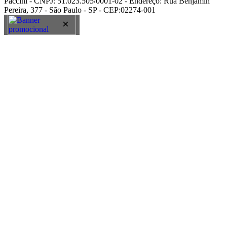
Paccini - CNPJ: 51.023.505/0001-02 - Endereço: Rua Benjamin
Pereira, 377 - São Paulo - SP - CEP:02274-001
×